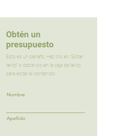
Obtén un
presupuesto
Esto es un párrafo. Haz clic en "Editar
texto" o doble clic en la caja de texto
para editar el contenido.
Nombre
Apellido