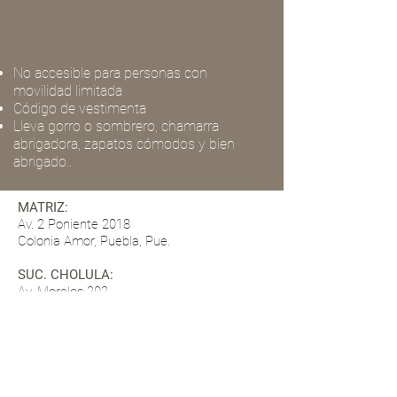
No accesible para personas con
movilidad limitada
Código de vestimenta
Lleva gorro o sombrero, chamarra
abrigadora, zapatos cómodos y bien
abrigado..
MATRIZ:
Av. 2 Poniente 2018
Colonia Amor, Puebla, Pue.
SUC. CHOLULA:
Av. Morelos 202,
Centro, San Pedro Cholula.
SUC. ZÓCALO PUEBLA:
Av. Juan de Palafox y Mendoza 14, dentro
de la Oficina de Atención a Visitantes,
MÓDULO TIP TOURS DMC