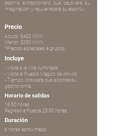
destino extraordinario que cautivará su
imaginación y rejuvenecerá su espíritu.
Precio
Adulto: $400 MXN
Menor: $350 MXN
*Precios especiales a grupos.
Incluye
- Visita a la Villa Iluminada.
- Visita al Pueblo Mágico de Atlixco.
- Tiempo libre para que exploressu
gastronomía.
Horario de salidas
16:50 horas
Regreso a Puebla 23:00 horas
Duración
6 horas aproximado