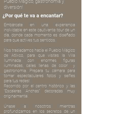
Pueblo Mágico, gastronomía y
diversión!
¿Por qué te va a encantar?
Embárcate en una experiencia
inolvidable en este cautivante tour de un
día, donde cada momento es diseñado
para que actives tus sentidos.
Nos trasladamos hacia el Pueblo Mágico
de Atlixco, para que visites la Villa
Iluminada con enormes figuras
iluminadas, calles llenas de color y
gastronomía. Prepara tu cámara para
tomar espectaculares fotos y selfies
para tus redes!.
Recorrido por el centro histórico y las
"Escaleras Anchas" decoradas muy
originalmente.
Únase a nosotros mientras
profundizamos en los secretos de un