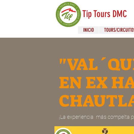
Tip Tours DMC
INICIO
TOURS/CIRCUITO
"VAL´QU
EN EX H
CHAUTLA
¡La experiencia más compelta p