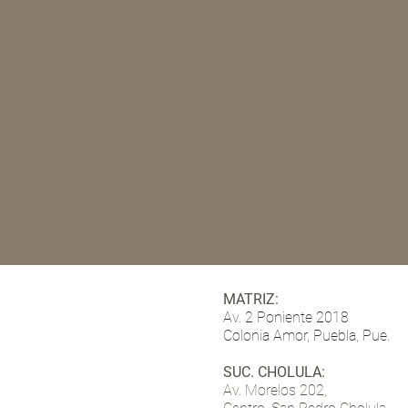
MATRIZ:
Av. 2 Poniente 2018
Colonia Amor, Puebla, Pue.
SUC. CHOLULA:
Av. Morelos 202,