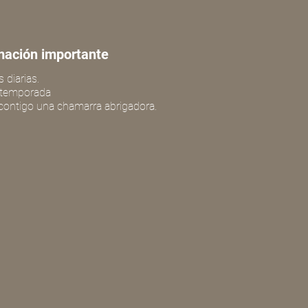
mación importante
s diarias.
a temporada
 contigo una chamarra abrigadora.