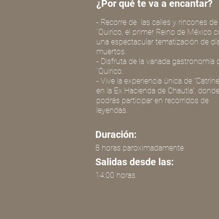
¿Por qué te va a encantar?
- Recorre de las calles y rincones de
´Quirico, el primer Reino de México 
una espectacular tematización de dí
muertos.
- Disfruta de la variada gastronomía 
´Quirico.
- Vive la experiencia única de "Catrine
en la Ex Hacienda de Chautla", dond
podrás participar en recorridos de
leyendas.
Duración:
8 horas paroximadamente
Salidas desde las:
14:00 horas