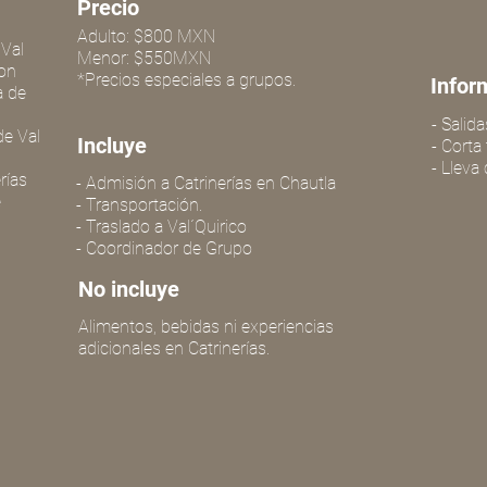
Precio
Adulto: $800 MXN
 Val
Menor: $550MXN
con
*Precios especiales a grupos.
Infor
a de
- Salida
de Val
Incluye
- Cort
- Lleva
rías
- Admisión a Catrinerías en Chautla
e
- Transportación.
- Traslado a Val´Quirico
- Coordinador de Grupo
No incluye
Alimentos, bebidas ni experiencias
adicionales en Catrinerías.