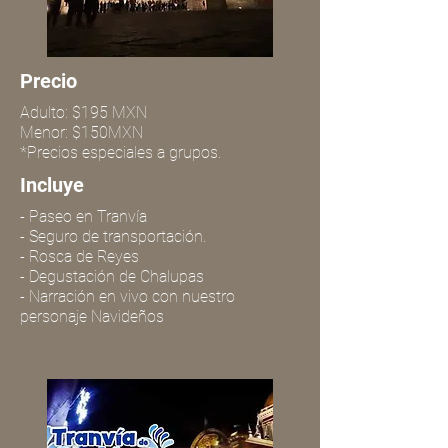
Precio
Adulto: $195 MXN
Menor: $150MXN
*Precios especiales a grupos.
Incluye
- Paseo en Tranvía
- Seguro de transportación.
- Rosca de Reyes
- Degustación de Chalupas
- Narración en vivo con nuestro
personaje Navideños