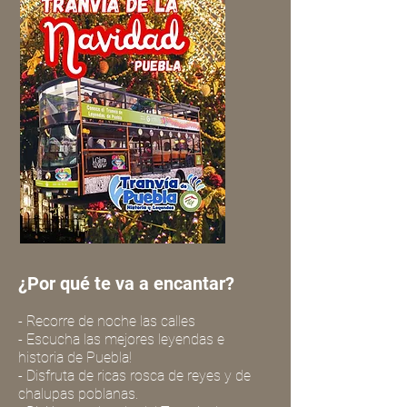
¿Por qué te va a encantar?
- Recorre de noche las calles
- Escucha las mejores leyendas e
historia de Puebla!
- Disfruta de ricas rosca de reyes y de
chalupas poblanas.