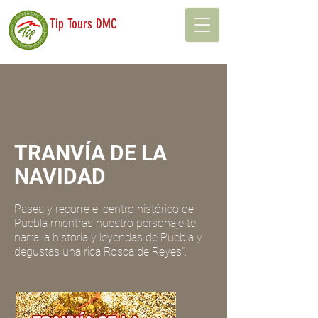
Tip Tours DMC
TRANVÍA DE LA
NAVIDAD
Pasea y recorre el centro histórico de
Puebla mientras nuestro personaje te
narra la historia y leyendas de Puebla y
degustas una rica Rosca de Reyes".