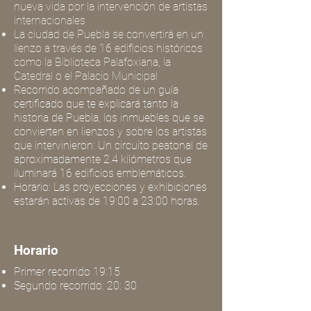
nueva vida por la intervención de artistas
internacionales
La ciudad de Puebla se convertirá en un
lienzo a través de 16 edificios históricos
como la Biblioteca Palafoxiana, la
Catedral o el Palacio Municipal
Recorrido acompañado de un guía
certificado que te explicará tanto la
historia de Puebla, los inmuebles que se
convierten en lienzos y sobre los artistas
que intervinieron: Un circuito peatonal de
aproximadamente 2.4 kilómetros que
iluminará 16 edificios emblemáticos.
Horario: Las proyecciones y exhibiciones
estarán activas de 19:00 a 23:00 horas.
Horario
Primer recorrido 19:15
Segundo recorrido: 20: 30