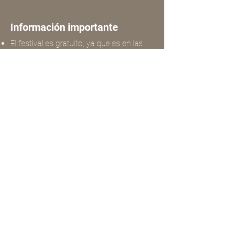
Información importante
El festival es gratuito, ya que es en las
calles de Puebla, pero este tour te da el
plus de ir acompañado de un guía
certificado que hará el tour de ciudad
más divertido y diferente que has
realizado, explicando tanto la historia de
Puebla, los inmuebles y los artistas.
MATRIZ:
Av. 2 Poniente 2018
Colonia Amor, Puebla, Pue.
SUC. CHOLULA:
Av. Morelos 202,
Centro, San Pedro Cholula.
SUC. ZÓCALO PUEBLA:
Av. Juan de Palafox y Mendoza 14, dentro